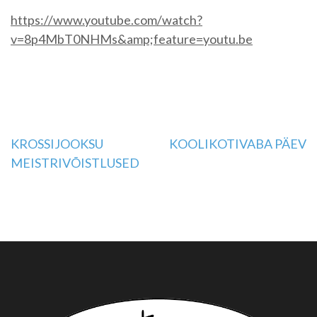
https://www.youtube.com/watch?
v=8p4MbT0NHMs&amp;feature=youtu.be
Navigeerimine
KROSSIJOOKSU
KOOLIKOTIVABA PÄEV
MEISTRIVÕISTLUSED