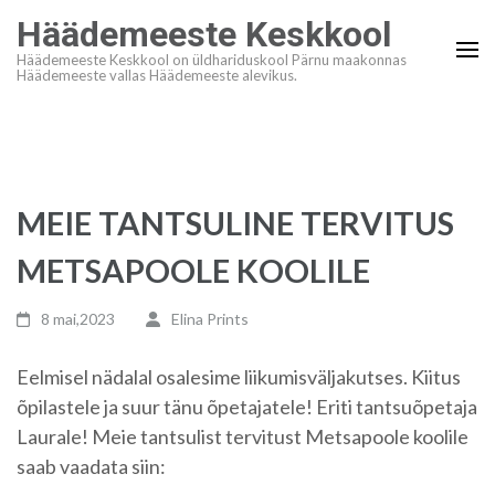
Skip
Häädemeeste Keskkool
to
Häädemeeste Keskkool on üldhariduskool Pärnu maakonnas
content
Häädemeeste vallas Häädemeeste alevikus.
(Press
Enter)
MEIE TANTSULINE TERVITUS
METSAPOOLE KOOLILE
8 mai,2023
Elina Prints
Eelmisel nädalal osalesime liikumisväljakutses. Kiitus
õpilastele ja suur tänu õpetajatele! Eriti tantsuõpetaja
Laurale! Meie tantsulist tervitust Metsapoole koolile
saab vaadata siin: